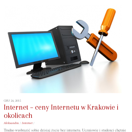
GRU 24, 2015
Internet – ceny Internetu w Krakowie i
okolicach
Aleksandra
/
Internet
/
Trudno wyobrazić sobie dzisiaj życie bez internetu. Uczniowie i studenci chętnie