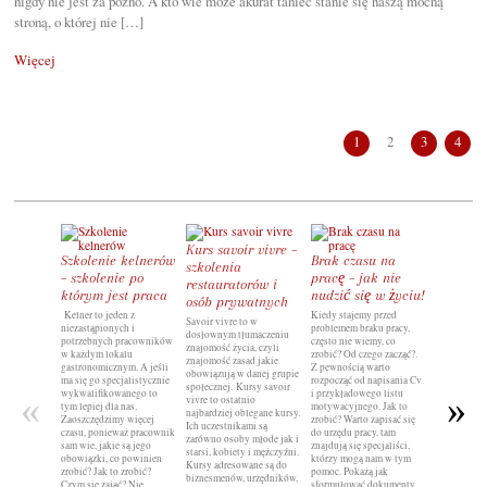
nigdy nie jest za późno. A kto wie może akurat taniec stanie się naszą mocną
stroną, o której nie […]
Więcej
1
2
3
4
Kurs savoir vivre –
Wolny cz
Szkolenie kelnerów
Brak czasu na
szkolenia
spędzić 
– szkolenie po
pracę – jak nie
restauratorów i
nie zma
którym jest praca
nudzić się w życiu!
osób prywatnych
Nie wiesz co
Kelner to jeden z
Kiedy stajemy przed
wolnym cza
Savoir vivre to w
niezastąpionych i
problemem braku pracy,
towarzyszy 
dosłownym tłumaczeniu
potrzebnych pracowników
często nie wiemy, co
niespełnieni
znajomość życia, czyli
w każdym lokalu
zrobić? Od czego zacząć?.
niezadowol
znajomość zasad jakie
gastronomicznym. A jeśli
Z pewnością warto
zawodowego
obowiązują w danej grupie
ma się go specjalistycznie
rozpocząć od napisania Cv
planów ani
społecznej. Kursy savoir
wykwalifikowanego to
i przykładowego listu
«
przyszłość?
»
vivre to ostatnio
tym lepiej dla nas.
motywacyjnego. Jak to
wiemy ile r
najbardziej oblegane kursy.
Zaoszczędzimy więcej
zrobić? Warto zapisać się
zadawaliśmy
Ich uczestnikami są
czasu, ponieważ pracownik
do urzędu pracy, tam
pytania, a 
zarówno osoby młode jak i
sam wie, jakie są jego
znajdują się specjaliści,
sytuacji na
starsi, kobiety i mężczyźni.
obowiązki, co powinien
którzy mogą nam w tym
możliwe, że
Kursy adresowane są do
zrobić? Jak to zrobić?
pomoc. Pokażą jak
jeszcze wiel
biznesmenów, urzędników,
Czym się zająć? Nie
sformułować dokumenty,
Jednym z na