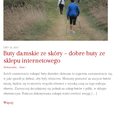
GRU 24, 2015
Buty damskie ze skóry – dobre buty ze
sklepu internetowego
Aleksandra
/
Dom
/
Jeżeli zamierzacie zakupić buty damskie skórzane to zapewne zastanawiacie się,
w jaki sposób je dobrać, aby były właściwe. Możemy postawić na uszycie butów
miarę, będzie się to niestety wiązało również z wysoką ceną za tego rodzaju
obuwie. Zazwyczaj decydujemy się jednak na zakup butów z półki, w sklepie
obuwniczym. Podczas dokonywania zakupu warto zwrócić uwagę […]
Więcej