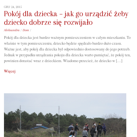
GRU 24, 2015
Pokój dla dziecka – jak go urządzić żeby
dziecko dobrze się rozwijało
Aleksandra
/
Dom
/
Pokój dla dziecka jest bardzo ważnym pomieszczeniem w całym mieszkaniu. To
właśnie w tym pomieszczeniu, dziecko będzie spędzało bardzo dużo czasu.
Ważne jest, aby pokój dla dziecka był odpowiednio dostosowany do jego potrzeb.
Jednak w przypadku urządzania pokoju dla dziecka warto pamiętać, że pokój ten,
powinien dorastać wraz z dzieckiem. Wiadomo przecież, że dziecko w […]
Więcej