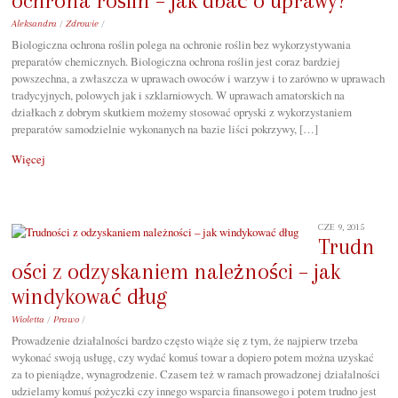
ochrona roślin – jak dbać o uprawy?
Aleksandra
/
Zdrowie
/
Biologiczna ochrona roślin polega na ochronie roślin bez wykorzystywania
preparatów chemicznych. Biologiczna ochrona roślin jest coraz bardziej
powszechna, a zwłaszcza w uprawach owoców i warzyw i to zarówno w uprawach
tradycyjnych, polowych jak i szklarniowych. W uprawach amatorskich na
działkach z dobrym skutkiem możemy stosować opryski z wykorzystaniem
preparatów samodzielnie wykonanych na bazie liści pokrzywy, […]
Więcej
CZE 9, 2015
Trudn
ości z odzyskaniem należności – jak
windykować dług
Wioletta
/
Prawo
/
Prowadzenie działalności bardzo często wiąże się z tym, że najpierw trzeba
wykonać swoją usługę, czy wydać komuś towar a dopiero potem można uzyskać
za to pieniądze, wynagrodzenie. Czasem też w ramach prowadzonej działalności
udzielamy komuś pożyczki czy innego wsparcia finansowego i potem trudno jest