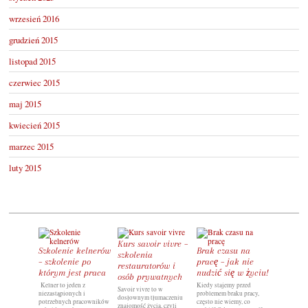
wrzesień 2016
grudzień 2015
listopad 2015
czerwiec 2015
maj 2015
kwiecień 2015
marzec 2015
luty 2015
Kurs savoir vivre –
Wolny cz
Szkolenie kelnerów
Brak czasu na
szkolenia
spędzić 
– szkolenie po
pracę – jak nie
restauratorów i
nie zma
którym jest praca
nudzić się w życiu!
osób prywatnych
Nie wiesz co
Kelner to jeden z
Kiedy stajemy przed
wolnym cza
Savoir vivre to w
niezastąpionych i
problemem braku pracy,
towarzyszy 
dosłownym tłumaczeniu
potrzebnych pracowników
często nie wiemy, co
niespełnieni
znajomość życia, czyli