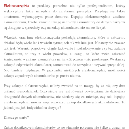
Elektronarzędzia
to produkty potrzebne nie tylko profesjonalistom, którzy
wykorzystują takie narzędzia do zarabiania pieniędzy. Przydają się także
amatorom, wykonującym prace domowe. Kupując elektronarzędzia zasilane
akumulatorami, trzeba zwrócić uwagę na to czy akumulatory do danych narzędzi
są dostępne w sprzedaży, czy na zakup akumulatora nie ma co liczyć.
Wkrętaki oraz inne elektronarzędzia posiadają akumulatory, które w założeniu
działać będą wiele lat i w wielu sytuacjach tak właśnie jest. Niestety nie zawsze
tak jest. Warunki pogodowe, ciągłe ładowanie i rozładowywanie czy też zalanie
akumulatora, to trzy z wielu powodów, z uwagi, na które może zaistnieć
konieczność wymiany akumulatora na inny. Z pozoru – nic prostszego. Wystarczy
zakupić odpowiedni akumulator, zamontować do narzędzia i używać sprzęt dalej.
Nic bardziej błędnego. W przypadku niektórych elektronarzędzi, możliwości
zakupu zapadowych akumulatorów po prostu nie ma.
Przy zakupie elektronarzędzi, należy zwrócić na to uwagę, by za rok, czy dwa
uniknąć niespodzianek. Oczywiście nie jest również powiedziane, że dzisiejsza
dostępność danych akumulatorów, nie skończy się za miesiąc, czy rok, kupując
elektronarzędzia, można więc rozważyć zakup dodatkowych akumulatorów. To
jednak jest już, indywidualna decyzja?
Dlaczego warto?
Zakup dodatkowych akumulatorów to rozwiązanie polecane nie tylko z uwagi na