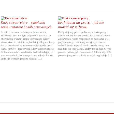
Kurs savoir vivre – szkolenia
Brak czasu na pracę – jak nie
restauratorów i osób prywatnych
nudzić się w życiu!
Savoir vivre to w dosłownym tłumaczeniu
Kiedy stajemy przed problemem braku pracy,
znajomość życia, czyli znajomość zasad jakie
często nie wiemy, co zrobić? Od czego zacząć?.
obowiązują w danej grupie społecznej. Kursy
Z pewnością warto rozpocząć od napisania Cv i
savoir vivre to ostatnio najbardziej oblegane kursy.
przykładowego listu motywacyjnego. Jak to
Ich uczestnikami są zarówno osoby młode jak i
zrobić? Warto zapisać się do urzędu pracy, tam
starsi, kobiety i mężczyźni. Kursy adresowane są
znajdują się specjaliści, którzy mogą nam w tym
do biznesmenów, urzędników, ludzi działających
pomoc. Pokażą jak sformułować dokumenty, które
w samorządach, duchownych oraz młodych osób,
potrzebujemy oraz pokażą nam jak wyglądają […]
które nie wybrały jeszcze ścieżki […]