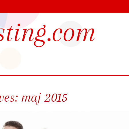
sting.com
ves:
maj 2015