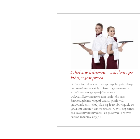
Szkolenie kelnerów – szkolenie po
którym jest praca
Kelner to jeden z niezastąpionych i potrzebnych
pracowników w każdym lokalu gastronomicznym.
A jeśli ma się go specjalistycznie
wykwalifikowanego to tym lepiej dla nas.
Zaoszczędzimy więcej czasu, ponieważ
pracownik sam wie, jakie są jego obowiązki, co
powinien zrobić? Jak to zrobić? Czym się zająć?
Nie musimy notorycznie go pilnować a w tym
czasie możemy zająć […]