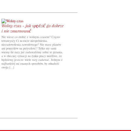
Wolny czas – jak spędzić go dobrze
i nie zmarnować
Nie wiesz co zrobić z wolnym czasem? Często
towarzyszy Ci uczucie niespełnienia,
niezadowolenia zawodowego? Nie masz planów
ani pomysłów na przyszłość? Tylko my sami
wiemy ile razy już zadawaliśmy sobie te pytania,
a w obecnej sytuacji na rynku pracy możliwe, że
będziemy jeszcze wiele razy zadawać. Jednym z
najbardziej mi znanych sposobów, by odnaleźć
swoja […]