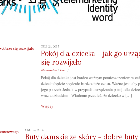
GRU 24, 2015
Pokój dla dziecka – jak go urz
się rozwijało
Aleksandra
/
Dom
/
Pokój dla dziecka jest bardzo ważnym pomieszczeniem w ca
dziecko będzie spędzało bardzo dużo czasu. Ważne jest, aby 
jego potrzeb. Jednak w przypadku urządzania pokoju dla dziec
wraz z dzieckiem. Wiadomo przecież, że dziecko w […]
Więcej
GRU 24, 2015
Buty damskie ze skóry – dobre buty