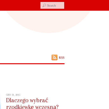
RSS
GRU 31, 2015
Dlaczego wybrać
rzodkiewkę wczesną?