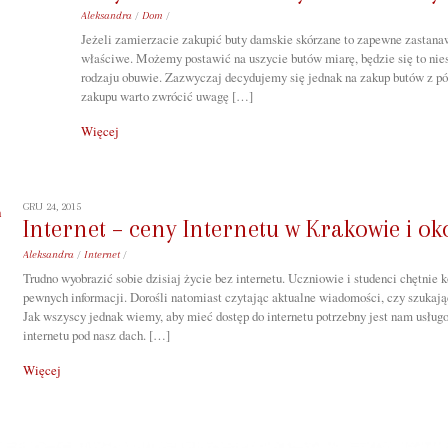
Aleksandra
/
Dom
/
Jeżeli zamierzacie zakupić buty damskie skórzane to zapewne zastanawi
właściwe. Możemy postawić na uszycie butów miarę, będzie się to nie
rodzaju obuwie. Zazwyczaj decydujemy się jednak na zakup butów z p
zakupu warto zwrócić uwagę […]
Więcej
GRU 24, 2015
Internet – ceny Internetu w Krakowie i ok
Aleksandra
/
Internet
/
Trudno wyobrazić sobie dzisiaj życie bez internetu. Uczniowie i studenci chętnie
pewnych informacji. Dorośli natomiast czytając aktualne wiadomości, czy szukając
Jak wszyscy jednak wiemy, aby mieć dostęp do internetu potrzebny jest nam usłu
internetu pod nasz dach. […]
Więcej