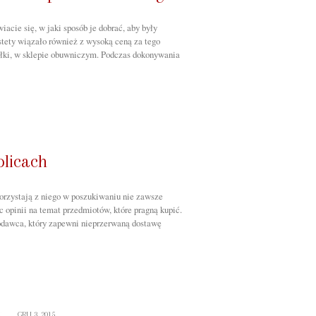
acie się, w jaki sposób je dobrać, aby były
stety wiązało również z wysoką ceną za tego
ółki, w sklepie obuwniczym. Podczas dokonywania
olicach
 korzystają z niego w poszukiwaniu nie zawsze
 opinii na temat przedmiotów, które pragną kupić.
godawca, który zapewni nieprzerwaną dostawę
GRU 3, 2015