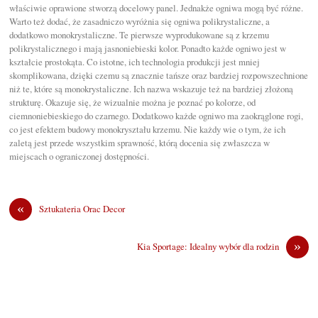
właściwie oprawione stworzą docelowy panel. Jednakże ogniwa mogą być różne.
Warto też dodać, że zasadniczo wyróżnia się ogniwa polikrystaliczne, a
dodatkowo monokrystaliczne. Te pierwsze wyprodukowane są z krzemu
polikrystalicznego i mają jasnoniebieski kolor. Ponadto każde ogniwo jest w
kształcie prostokąta. Co istotne, ich technologia produkcji jest mniej
skomplikowana, dzięki czemu są znacznie tańsze oraz bardziej rozpowszechnione
niż te, które są monokrystaliczne. Ich nazwa wskazuje też na bardziej złożoną
strukturę. Okazuje się, że wizualnie można je poznać po kolorze, od
ciemnoniebieskiego do czarnego. Dodatkowo każde ogniwo ma zaokrąglone rogi,
co jest efektem budowy monokryształu krzemu. Nie każdy wie o tym, że ich
zaletą jest przede wszystkim sprawność, którą docenia się zwłaszcza w
miejscach o ograniczonej dostępności.
«
Sztukateria Orac Decor
»
Kia Sportage: Idealny wybór dla rodzin