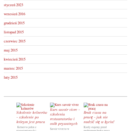
styczeń 2023
wrzesień 2016
grudzień 2015
listopad 2015
czerwiec 2015
maj 2015
kwiecień 2015
marzec 2015
luty 2015
Kurs savoir vivre –
Wolny cz
Szkolenie kelnerów
Brak czasu na
szkolenia
spędzić 
– szkolenie po
pracę – jak nie
restauratorów i
nie zma
którym jest praca
nudzić się w życiu!
osób prywatnych
Nie wiesz co
Kelner to jeden z
Kiedy stajemy przed
wolnym cza
Savoir vivre to w
niezastąpionych i
problemem braku pracy,