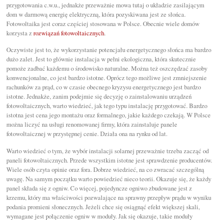
przygotowania c.w.u., jednakże przeważnie mowa tutaj o układzie zasilającym
dom w darmową energię elektryczną, która pozyskiwana jest ze słońca.
Fotowoltaika jest coraz częściej stosowana w Polsce. Obecnie wiele domów
korzysta z
rozwiązań fotowoltaicznych
.
Oczywiste jest to, że wykorzystanie potencjału energetycznego słońca ma bardzo
dużo zalet. Jest to głównie instalacja w pełni ekologiczna, która skutecznie
pomoże zadbać każdemu o środowisko naturalne. Można też oszczędzać zasoby
konwencjonalne, co jest bardzo istotne. Oprócz tego możliwe jest zmniejszenie
rachunków za prąd, co w czasie obecnego kryzysu energetycznego jest bardzo
istotne. Jednakże, zanim podejmie się decyzję o zainstalowaniu urządzeń
fotowoltaicznych, warto wiedzieć, jak tego typu instalację przygotować. Bardzo
istotna jest cena jego montażu oraz formalnego, jakie każdego czekają. W Polsce
można liczyć na usługi renomowanej firmy, która zainstaluje panele
fotowoltaicznej w przystępnej cenie. Działa ona na rynku od lat.
Warto wiedzieć o tym, że wybór instalacji solarnej przeważnie trzeba zacząć od
paneli fotowoltaicznych. Przede wszystkim istotne jest sprawdzenie producentów.
Wiele osób czyta opinie oraz fora. Dobrze wiedzieć, na co zwracać szczególną
uwagę. Na samym początku warto powiedzieć nieco teorii. Okazuje się, że każdy
panel składa się z ogniw. Co więcej, pojedyncze ogniwo zbudowane jest z
krzemu, który ma właściwości pozwalające na sprawny przepływ prądu w wyniku
podania promieni słonecznych. Jeżeli chce się osiągnąć efekt większej skali,
wymagane jest połączenie ogniw w moduły. Jak się okazuje, takie moduły