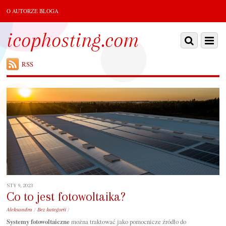
O AUTORZE BLOGA
icophosting.com
RSS
STY 9, 2023
Co to jest fotowoltaika?
Aleksandra
/
Bez kategorii
/
Systemy fotowoltaiczne
można traktować jako pomocnicze źródło do